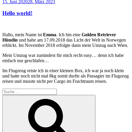
Veröffentlicht
15. Juni 2020
28. März 2023
am
Hello world!
Hallo, mein Name ist
Emma
. Ich bin eine
Golden
Retriever
Hündin
und habe am 17.09.2018 das Licht der Welt in Norwegen
erblickt. Im November 2018 erfolgte dann mein Umzug nach Wien.
Mein Umzug war zumindest für mich recht easy… denn ich habe
einfach nur geschlafen…
Im Flugzeug reiste ich in einer kleinen Box, ich war ja noch klein
und hatte noch nicht mal 8kg somit durfte als Passagier im Flugzeug
reisen und musste nicht per Cargo im Frachtraum reisen.
Suche
nach:
Suchen