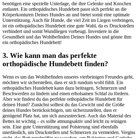
benötigen eine spezielle Unterlage, die ihre Gelenke und Knochen
entlastet. Ein orthopädisches Hundebett passt sich perfekt an die
Körperkonturen Deines Hundes an und bietet somit eine optimale
Unterstützung. Auch für Hunde, die viel Zeit im Liegen verbringen,
ist ein orthopädisches Hundebett eine gute Wahl, da es Druckstellen
verhindert und somit Wundliegen vorbeugt. Investiere in die
Gesundheit und das Wohlbefinden Deines Hundes und gönne ihm
ein orthopädisches Hundebett!
3. Wie kann man das perfekte
orthopädische Hundebett finden?
Wenn es um das Wohlbefinden unseres vierbeinigen Freundes geht,
möchten wir sicherstellen, dass er sich rundum wohl fühlt. Ein
orthopädisches Hundebett kann dazu beitragen, Schmerzen und
Beschwerden zu lindern und einen erholsamen Schlaf zu fördern.
Aber wie findest du das perfekte orthopädische Hundebett für
deinen Hund? Zunächst solltest du das Gewicht und die Größe
deines Hundes berücksichtigen, um sicherzustellen, dass er
genügend Platz hat, um sich auszustrecken. Auch das Material des
Bettes ist wichtig – es sollte atmungsaktiv und leicht zu reinigen
sein. Eine gute Unterstützung und Polsterung sind ebenfalls
unerlässlich, um Druckstellen und Schmerzen zu vermeiden. Vergiss
nicht, das Bett regelmäßig zu waschen, um Bakterien und Gerüche