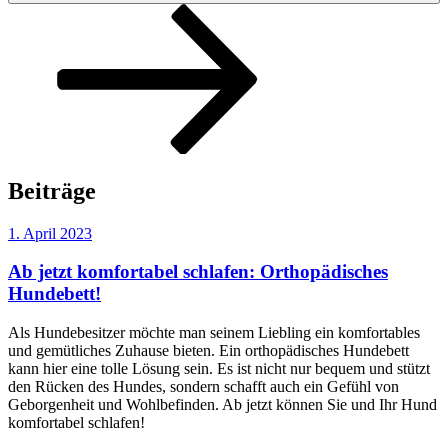
Zum
Inhalt
nach
unten
scrollen
Beiträge
Veröffentlicht
1. April 2023
am
Ab jetzt komfortabel schlafen: Orthopädisches
Hundebett!
Als Hundebesitzer möchte man seinem Liebling ein komfortables
und gemütliches Zuhause bieten. Ein orthopädisches Hundebett
kann hier eine tolle Lösung sein. Es ist nicht nur bequem und stützt
den Rücken des Hundes, sondern schafft auch ein Gefühl von
Geborgenheit und Wohlbefinden. Ab jetzt können Sie und Ihr Hund
komfortabel schlafen!