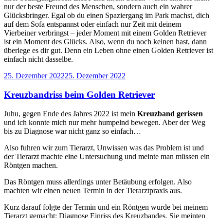
nur der beste Freund des Menschen, sondern auch ein wahrer
Glücksbringer. Egal ob du einen Spaziergang im Park machst, dich
auf dem Sofa entspannst oder einfach nur Zeit mit deinem
Vierbeiner verbringst – jeder Moment mit einem Golden Retriever
ist ein Moment des Glücks. Also, wenn du noch keinen hast, dann
überlege es dir gut. Denn ein Leben ohne einen Golden Retriever ist
einfach nicht dasselbe.
Veröffentlicht
25. Dezember 2022
25. Dezember 2022
am
Kreuzbandriss beim Golden Retriever
Juhu, gegen Ende des Jahres 2022 ist mein
Kreuzband
gerissen
und ich konnte mich nur mehr humpelnd bewegen. Aber der Weg
bis zu Diagnose war nicht ganz so einfach…
Also fuhren wir zum Tierarzt, Unwissen was das Problem ist und
der Tierarzt machte eine Untersuchung und meinte man müssen ein
Röntgen machen.
Das Röntgen muss allerdings unter Betäubung erfolgen. Also
machten wir einen neuen Termin in der Tierarztpraxis aus.
Kurz darauf folgte der Termin und ein Röntgen wurde bei meinem
Tierarzt gemacht: Diagnose Einriss des Kreuzbandes. Sie meinten