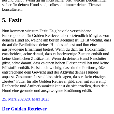
gesund bleibt. Wenn du dir nicht sicher bist, welche Lebensmittel
sicher für deinen Hund sind, solltest du immer deinen Tierarzt
konsultieren.
5. Fazit
Nun kommen wir zum Fazit: Es gibt viele verschiedene
Futteroptionen für Golden Retriever, aber letztendlich hängt es von
deinem Hund ab, welche am besten geeignet ist. Es ist wichtig, dass
du auf die Bedürfnisse deines Hundes achtest und ihm eine
ausgewogene Ernährung bietest. Wenn du dich für Trockenfutter
entscheidest, achte darauf, dass es hochwertige Zutaten enthält und
keine künstlichen Zusätze hat. Wenn du deinem Hund Nassfutter
gibst, achte darauf, dass es einen hohen Fleischanteil hat und keine
Füllstoffe enthält. Es ist auch wichtig, dass du die Portionsgröße
entsprechend dem Gewicht und der Aktivität deines Hundes
anpasst. Zusammenfassend lässt sich sagen, dass es kein einziges
„bestes“ Futter für alle Golden Retriever gibt, aber mit ein wenig
Recherche und Aufmerksamkeit kannst du sicherstellen, dass dein
Hund eine gesunde und ausgewogene Ernährung erhält.
Veröffentlicht
25. März 2023
28. März 2023
am
Der Golden Retriever