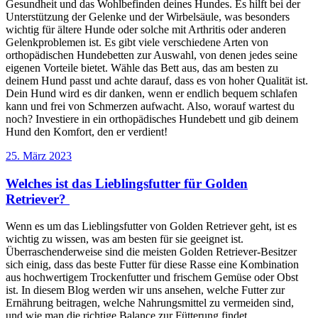
Gesundheit und das Wohlbefinden deines Hundes. Es hilft bei der
Unterstützung der Gelenke und der Wirbelsäule, was besonders
wichtig für ältere Hunde oder solche mit Arthritis oder anderen
Gelenkproblemen ist. Es gibt viele verschiedene Arten von
orthopädischen Hundebetten zur Auswahl, von denen jedes seine
eigenen Vorteile bietet. Wähle das Bett aus, das am besten zu
deinem Hund passt und achte darauf, dass es von hoher Qualität ist.
Dein Hund wird es dir danken, wenn er endlich bequem schlafen
kann und frei von Schmerzen aufwacht. Also, worauf wartest du
noch? Investiere in ein orthopädisches Hundebett und gib deinem
Hund den Komfort, den er verdient!
Veröffentlicht
25. März 2023
am
Welches ist das Lieblingsfutter für Golden
Retriever?
Wenn es um das Lieblingsfutter von Golden Retriever geht, ist es
wichtig zu wissen, was am besten für sie geeignet ist.
Überraschenderweise sind die meisten Golden Retriever-Besitzer
sich einig, dass das beste Futter für diese Rasse eine Kombination
aus hochwertigem Trockenfutter und frischem Gemüse oder Obst
ist. In diesem Blog werden wir uns ansehen, welche Futter zur
Ernährung beitragen, welche Nahrungsmittel zu vermeiden sind,
und wie man die richtige Balance zur Fütterung findet.