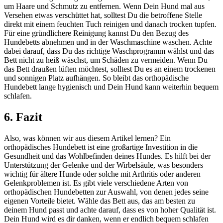
um Haare und Schmutz zu entfernen. Wenn Dein Hund mal aus
Versehen etwas verschüttet hat, solltest Du die betroffene Stelle
direkt mit einem feuchten Tuch reinigen und danach trocken tupfen.
Für eine gründlichere Reinigung kannst Du den Bezug des
Hundebetts abnehmen und in der Waschmaschine waschen. Achte
dabei darauf, dass Du das richtige Waschprogramm wählst und das
Bett nicht zu heiß wäschst, um Schäden zu vermeiden. Wenn Du
das Bett draußen lüften möchtest, solltest Du es an einem trockenen
und sonnigen Platz aufhängen. So bleibt das orthopädische
Hundebett lange hygienisch und Dein Hund kann weiterhin bequem
schlafen.
6. Fazit
Also, was können wir aus diesem Artikel lernen? Ein
orthopädisches Hundebett ist eine großartige Investition in die
Gesundheit und das Wohlbefinden deines Hundes. Es hilft bei der
Unterstützung der Gelenke und der Wirbelsäule, was besonders
wichtig für ältere Hunde oder solche mit Arthritis oder anderen
Gelenkproblemen ist. Es gibt viele verschiedene Arten von
orthopädischen Hundebetten zur Auswahl, von denen jedes seine
eigenen Vorteile bietet. Wähle das Bett aus, das am besten zu
deinem Hund passt und achte darauf, dass es von hoher Qualität ist.
Dein Hund wird es dir danken, wenn er endlich bequem schlafen