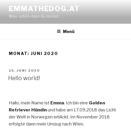
Zum
EMMATHEDOG.AT
Inhalt
Wau, schön dass du da bist…
springen
Menü
MONAT:
JUNI 2020
VERÖFFENTLICHT
15. JUNI 2020
AM
Hello world!
Hallo, mein Name ist
Emma
. Ich bin eine
Golden
Retriever
Hündin
und habe am 17.09.2018 das Licht
der Welt in Norwegen erblickt. Im November 2018
erfolgte dann mein Umzug nach Wien.